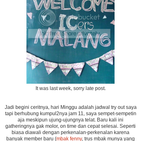
It was last week, sorry late post.
Jadi begini ceritnya, hari Minggu adalah jadwal try out saya
tapi berhubung kumpul2nya jam 11, saya sempet-sempetin
aja meskipun ujung-ujungnya telat. Baru kali ini
gatheringnya gak molor, on time dan cepat selesai. Seperti
biasa diawali dengan perkenalan-perkenalan karena
banyak member baru (
mbak fenny
, trus mbak munya yang